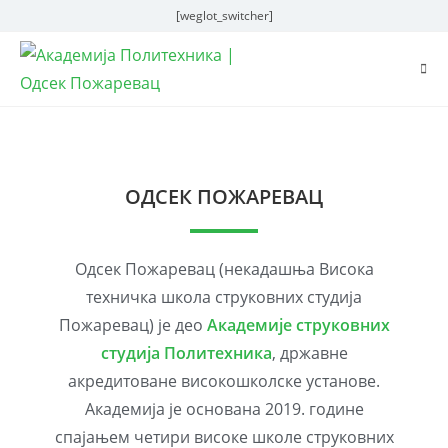
[weglot_switcher]
ОДСЕК ПОЖАРЕВАЦ
Одсек Пожаревац (некадашња Висока
техничка школа струковних студија
Пожаревац) је део
Академије струковних
студија Политехника
, државне
акредитоване високошколске установе.
Академија је основана 2019. године
спајањем четири високе школе струковних