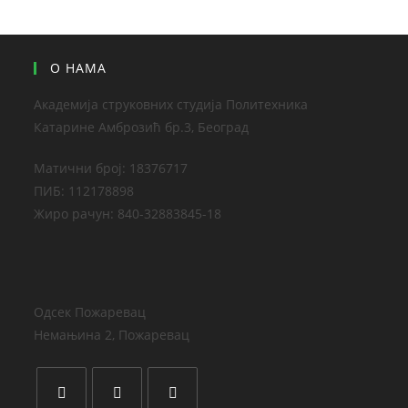
О НАМА
Академија струковних студија Политехника
Катарине Амброзић бр.3, Београд
Матични број: 18376717
ПИБ: 112178898
Жиро рачун: 840-32883845-18
Одсек Пожаревац
Немањина 2, Пожаревац